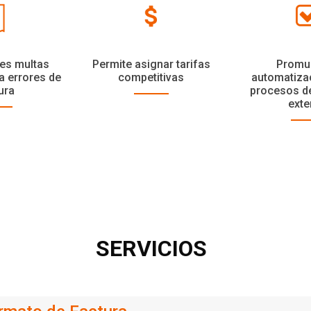
les multas
Permite asignar tarifas
Promue
a errores de
competitivas
automatizac
ura
procesos d
exte
SERVICIOS