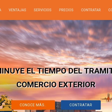
A
VENTAJAS
SERVICIOS
PRECIOS
CONTRATAR
C
 INTEGRATE YOUR DATA INTO
TIONS
ore with less effort