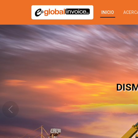
INICIO
ACERC
INVOICE PROCESSING TO
FOREIGN TRADE APPLICA
Work smarter and produce m